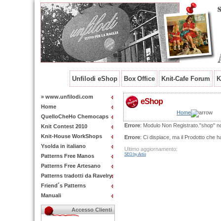
Unfilodi eShop
Box Office
Knit-Cafe Forum
K
» www.unfilodi.com
eShop
Home
Home
QuelloCheHo Chemocaps
Errore
: Modulo Non Registrato."shop" n
Knit Contest 2010
Knit-House WorkShops
Errore
: Ci dispiace, ma il Prodotto che h
Ysolda in italiano
Ultimo aggiornamento:
SEO by Artio
Patterns Free Manos
Patterns Free Artesano
Patterns tradotti da Ravelry
Friend´s Patterns
Manuali
Accesso Clienti