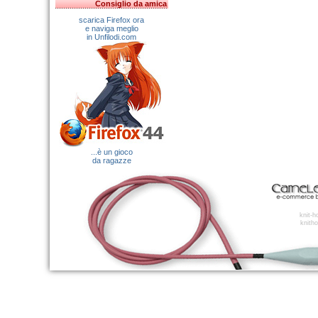
Consiglio da amica
scarica Firefox ora
e naviga meglio
in Unfilodi.com
...è un gioco
da ragazze
knit-
knitho