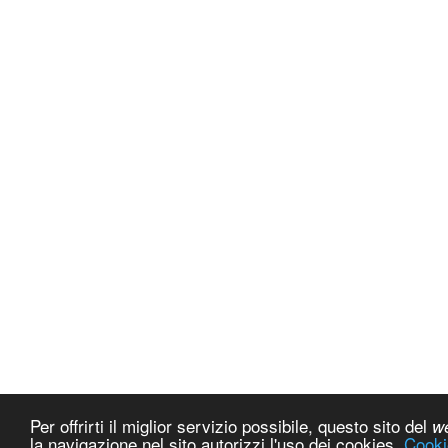
Per offrirti il miglior servizio possibile, questo sito del
w
la navigazione nel sito autorizzi l'uso dei cookies.
Cooki