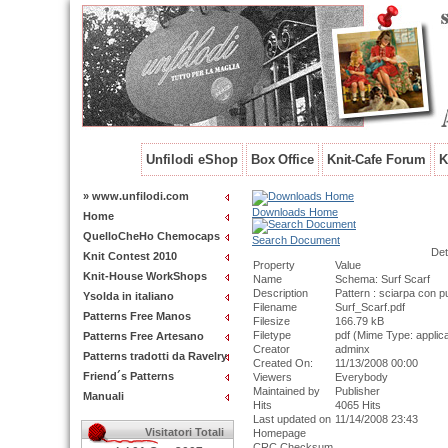
Unfilodi eShop
Box Office
Knit-Cafe Forum
K
» www.unfilodi.com
Downloads Home
Home
QuelloCheHo Chemocaps
Search Document
Det
Knit Contest 2010
Property
Value
Knit-House WorkShops
Name
Schema: Surf Scarf
Description
Pattern : sciarpa con p
Ysolda in italiano
Filename
Surf_Scarf.pdf
Patterns Free Manos
Filesize
166.79 kB
Filetype
pdf (Mime Type: applica
Patterns Free Artesano
Creator
adminx
Patterns tradotti da Ravelry
Created On:
11/13/2008 00:00
Friend´s Patterns
Viewers
Everybody
Maintained by
Publisher
Manuali
Hits
4065 Hits
Last updated on
11/14/2008 23:43
Visitatori Totali
Homepage
CRC Checksum