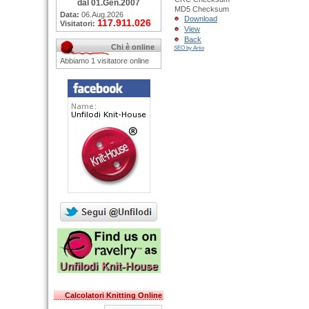
dal 01.Gen.2007
MD5 Checksum
Data:
06.Aug.2026
Download
117.911.026
Visitatori:
View
Back
Chi è online
SEO by Artio
Abbiamo 1 visitatore online
Calcolatori Knitting Online