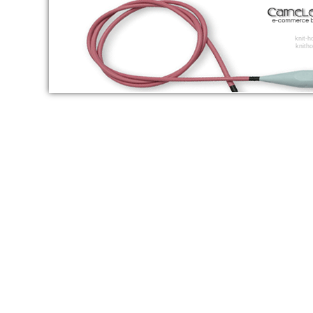
knit-
knitho