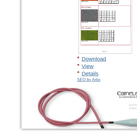
R
-
Download
View
Details
SEO by Artio
knit-
knitho