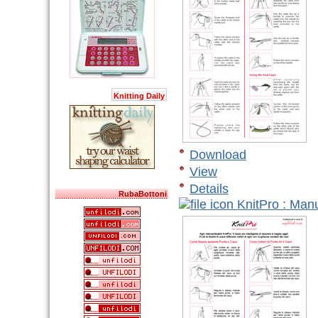
v
Knitting Daily
Download
View
Details
RubaBottoni
KnitPro : Manu
M
v