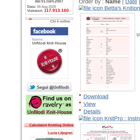
Order by :
Name
|
Date
dal 01.Gen.2007
Data:
09.Aug.2026
Betta's Knitio
117.913.160
Visitatori:
Chi è online
P
u
:
Download
View
Details
KnitPro : Inst
Calcolatori Knitting Online
Lucia Liljegren
M