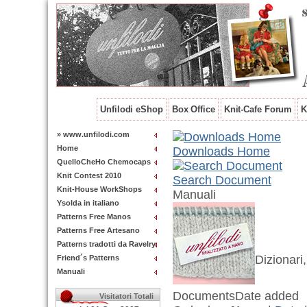
Unfilodi eShop
Box Office
Knit-Cafe Forum
K
» www.unfilodi.com
Home
Downloads Home
QuelloCheHo Chemocaps
Knit Contest 2010
Search Document
Knit-House WorkShops
Manuali
Ysolda in italiano
Patterns Free Manos
Patterns Free Artesano
Patterns tradotti da Ravelry
Dizionari
Friend´s Patterns
Manuali
Documents
Date added
Visitatori Totali