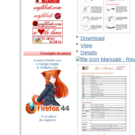
Download
View
Details
Consiglio da amica
Manuale : Rav
scarica Firefox ora
e naviga meglio
in Unfilodi.com
A
d
E
R
...è un gioco
da ragazze