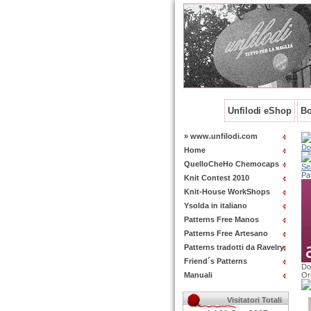
Unfilodi eShop
Bo
» www.unfilodi.com
Do
Home
QuelloCheHo Chemocaps
Se
Pa
Knit Contest 2010
Knit-House WorkShops
Ysolda in italiano
Patterns Free Manos
Patterns Free Artesano
Patterns tradotti da Ravelry
Friend´s Patterns
Do
Manuali
Or
Visitatori Totali