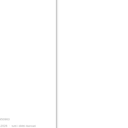
9950963
26 · tutti i diritti riservati