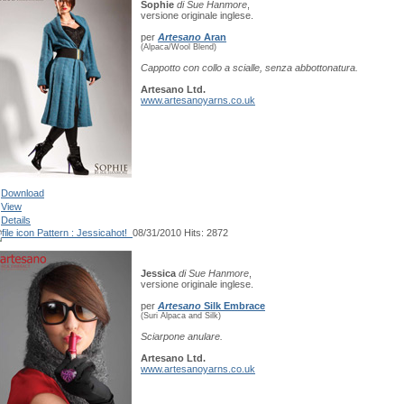
Sophie
di Sue Hanmore
,
versione originale inglese.
per
Artesano
Aran
(Alpaca/Wool Blend)
Cappotto con collo a scialle, senza abbottonatura.
Artesano Ltd.
www.artesanoyarns.co.uk
Download
View
Details
Pattern : Jessica
hot!
08/31/2010
Hits: 2872
Jessica
di Sue Hanmore
,
versione originale inglese.
per
Artesano
Silk Embrace
(Suri Alpaca and Silk)
Sciarpone anulare.
Artesano Ltd.
www.artesanoyarns.co.uk