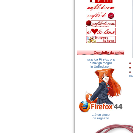
Consiglio da amica
scarica Firefox ora
e naviga meglio
in Unfilodi.com
SEO
...è un gioco
da ragazze