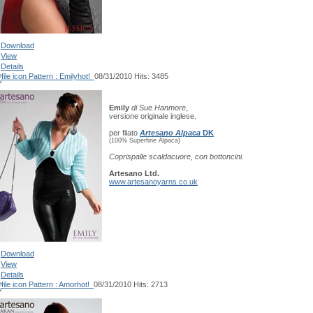
Download
View
Details
Pattern : Emily
hot!
08/31/2010
Hits: 3485
Emily
di Sue Hanmore
,
versione originale inglese.
per filato
Artesano Alpaca
DK
(100% Superfine Alpaca)
Coprispalle scaldacuore, con bottoncini.
Artesano Ltd.
www.artesanoyarns.co.uk
Download
View
Details
Pattern : Amor
hot!
08/31/2010
Hits: 2713