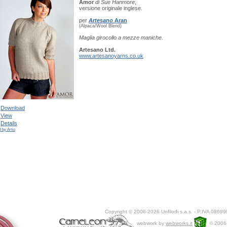
Amor
di Sue Hanmore
,
versione originale inglese.
per
Artesano
Aran
(Alpaca/Wool Blend)
Maglia girocollo a mezze maniche.
Artesano Ltd.
www.artesanoyarns.co.uk
Download
View
Details
 by Artio
Copyright © 2006-2026 Unfilodi s.a.s. - P.IVA 0869
webwork by
webworks.it
© 2006-20