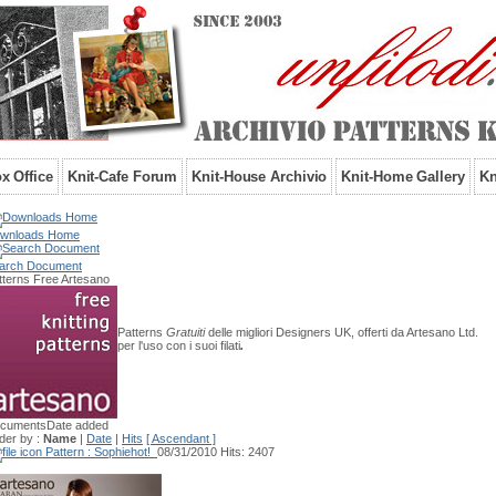
x Office
Knit-Cafe Forum
Knit-House Archivio
Knit-Home Gallery
Kn
wnloads Home
arch Document
tterns Free Artesano
Patterns
Gratuiti
delle migliori Designers UK, offerti da Artesano Ltd.
per l'uso con i suoi filati
.
cuments
Date added
der by :
Name
|
Date
|
Hits
[ Ascendant ]
Pattern : Sophie
hot!
08/31/2010
Hits: 2407