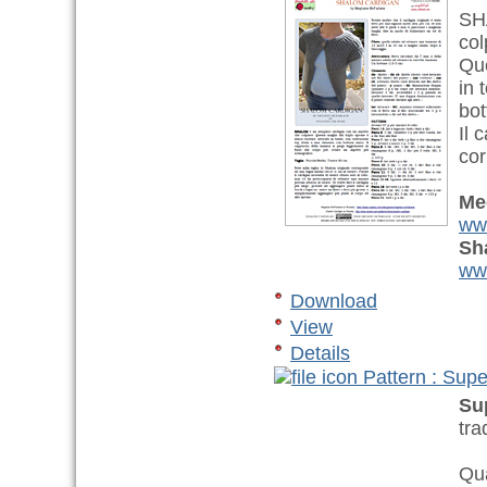
SH
col
Que
in 
bot
Il 
cor
Me
ww
Sh
www
Download
View
Details
Pattern : Supe
Su
tra
Qua