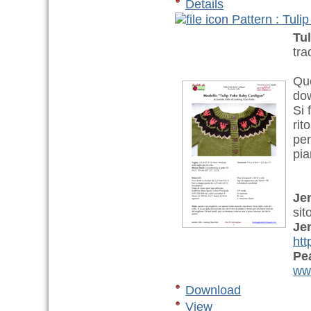
Details
Pattern : Tul
Tu
tra
Que
dow
Si 
rit
per
pia
Jen
sit
Jen
htt
Pe
www
Download
View