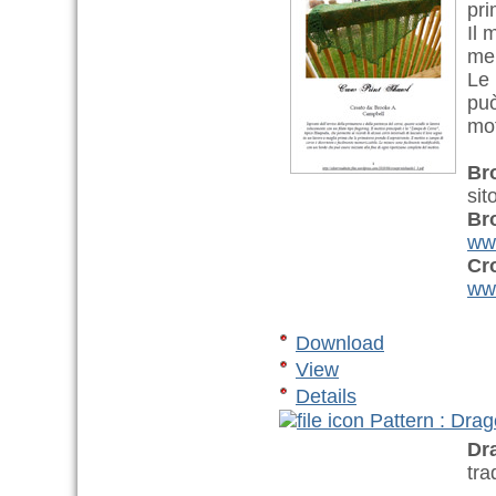
pri
Il 
mem
Le 
può
mot
Br
sit
Br
www
Cr
www
Download
View
Details
Pattern : Dra
Dr
tra