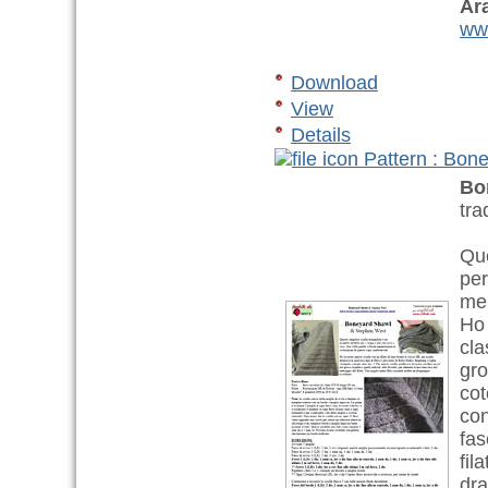
Ar
www
Download
View
Details
Pattern : Bon
Bo
tra
Que
per
mem
Ho 
cla
gro
cot
con
fas
fil
dra