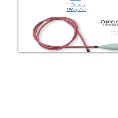
Details
SEO by Artio
knit-
knitho