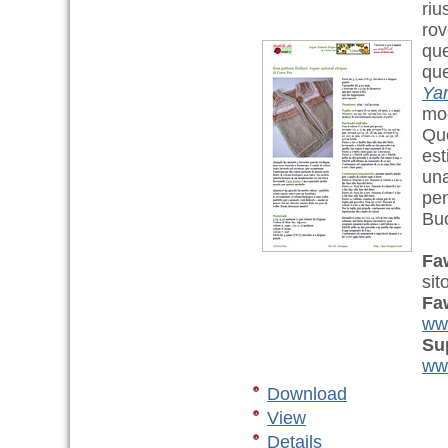
riu
rov
que
que
Yar
mod
Que
est
una
pen
Bu
Fa
sit
Fa
ww
Su
www
Download
View
Details