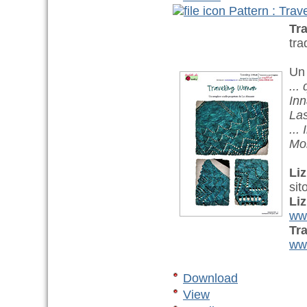
Pattern : Tra
Tr
tra
Un 
...
Inn
Las
...
Mon
Li
sit
Li
www
Tr
www
Download
View