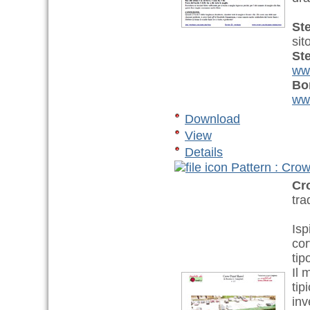
St
sit
St
ww
Bo
www
Download
View
Details
Pattern : Crow
Cr
tra
Isp
cor
tip
Il 
tip
inv