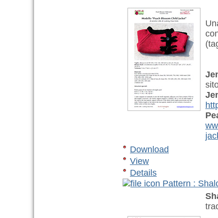
Una
con
(ta
Jen
sit
Jen
htt
Pe
www
jac
Download
View
Details
Pattern : Sha
Sh
tra