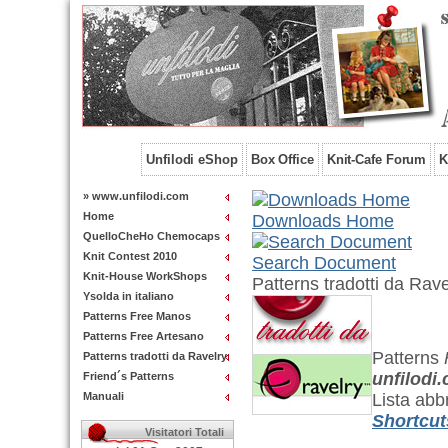
Unfilodi eShop
Box Office
Knit-Cafe Forum
K
» www.unfilodi.com
Home
Downloads Home
QuelloCheHo Chemocaps
Knit Contest 2010
Search Document
Knit-House WorkShops
Patterns tradotti da Rave
Ysolda in italiano
Patterns Free Manos
Patterns Free Artesano
Patterns
Patterns tradotti da Ravelry
unfilodi
Friend´s Patterns
Manuali
Lista abb
Shortcut
Visitatori Totali