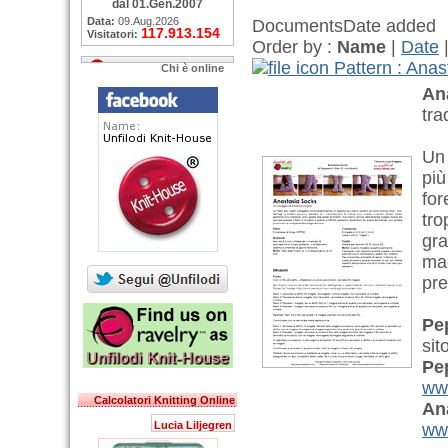
dal 01.Gen.2007
Data:
09.Aug.2026
Documents
Date added
117.913.154
Visitatori:
Order by :
Name
|
Date
Pattern : Ana
Chi è online
An
tra
Un 
più
for
tro
gra
mag
pre
Pe
sit
Pe
www
Calcolatori Knitting Online
An
Lucia Liljegren
www