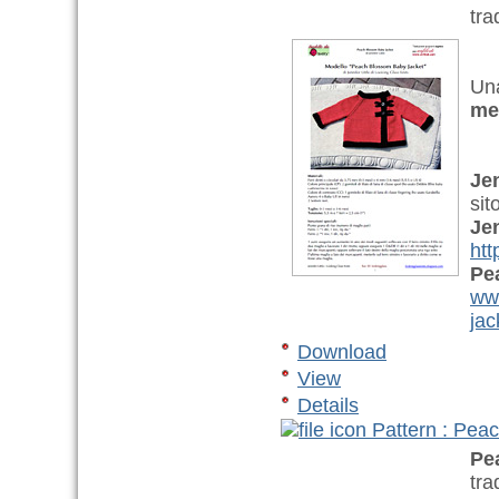
tra
Una
me
Jen
sit
Jen
htt
Pe
www
jac
Download
View
Details
Pattern : Pea
Pe
tra