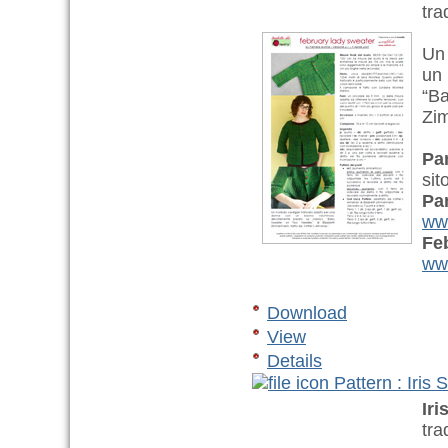
tra
Un 
un 
“Ba
Zi
Pa
sit
Pa
ww
Fe
www
Download
View
Details
Pattern : Iris 
Ir
tra