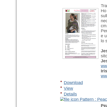
Tra
Ho 
sul
nec
cm
Per
e u
lo 
Je
sit
Je
www
Ir
www
Download
View
Details
Pattern : Pea
Pe