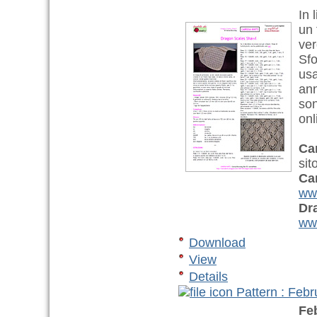
In 
un 
ver
Sfo
usa
ann
son
onl
Ca
sit
Ca
www
Dr
www
Download
View
Details
Pattern : Feb
Fe