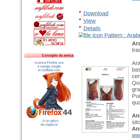
Download
View
Details
Pattern : Arab
Ar
tra
Consiglio da amica
Ara
scarica Firefox ora
e naviga meglio
bas
in Unfilodi.com
cen
Que
gra
Può
qua
An
...è un gioco
sit
da ragazze
An
www