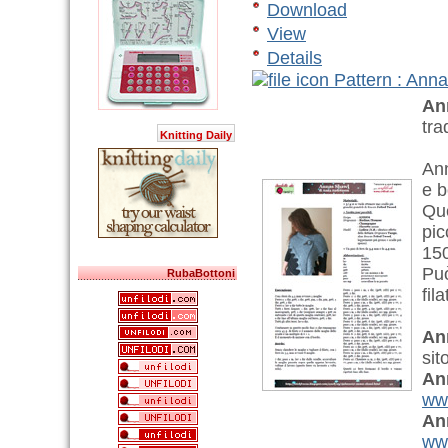
Download
View
Details
Pattern : Ann
An
tra
Knitting Daily
Ann
e b
Que
pic
15
Può
RubaBottoni
fil
An
sit
An
ww
An
www