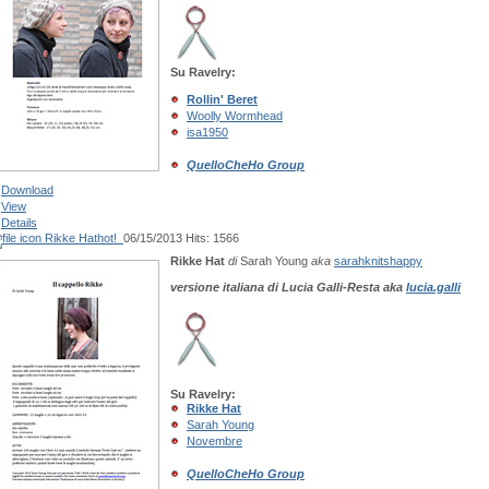
Su Ravelry:
Rollin' Beret
Woolly Wormhead
isa1950
QuelloCheHo Group
Download
View
Details
Rikke Hat
hot!
06/15/2013
Hits: 1566
Rikke Hat
di
Sarah Young
aka
sarahknitshappy
versione italiana di
Lucia Galli-Resta
aka
lucia.galli
Su Ravelry:
Rikke Hat
Sarah Young
Novembre
QuelloCheHo Group