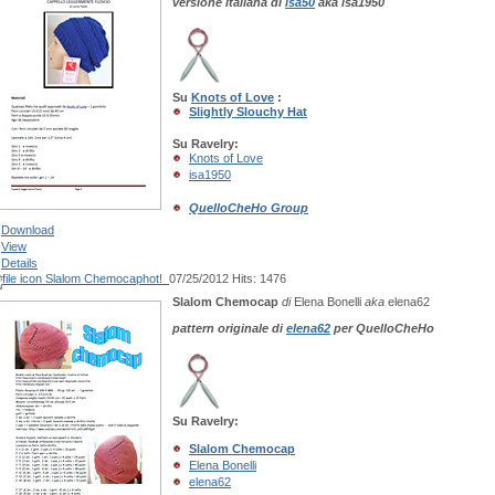
versione italiana di
isa50
aka isa1950
Su
Knots of Love
:
Slightly Slouchy Hat
Su Ravelry:
Knots of Love
isa1950
QuelloCheHo Group
Download
View
Details
Slalom Chemocap
hot!
07/25/2012
Hits: 1476
Slalom Chemocap
di
Elena Bonelli
aka
elena62
pattern originale di
elena62
per QuelloCheHo
Su Ravelry:
Slalom Chemocap
Elena Bonelli
elena62