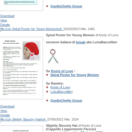
QuelloCheHo Group
Download
View
Details
Spiral Poster for Young Women
hot!
02/22/2013
Hits: 1481
Spiral Poster for Young Women
di
Knots of Love
versione italiana di
luisab
aka LuisaBaccellieri
Su
Knots of Love
:
Spiral Poster for Young Women
Su Ravelry:
Knots of Love
LuisaBaccellieri
QuelloCheHo Group
Download
View
Details
Slightly Slouchy Hat
hot!
07/05/2012
Hits: 1524
Slightly Slouchy Hat
di
Knots of Love
(Cappello Leggermente Floscio)