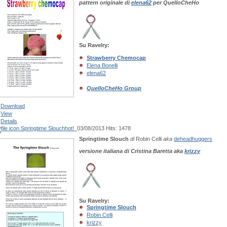
pattern originale di
elena62
per QuelloCheHo
Su Ravelry:
Strawberry Chemocap
Elena Bonelli
elena62
QuelloCheHo Group
Download
View
Details
Springtime Slouch
hot!
03/08/2013
Hits: 1478
Springtime Slouch
di
Robin Celli
aka
deheadhuggers
versione italiana di Cristina Baretta aka
krizzy
Su Ravelry:
Springtime Slouch
Robin Celli
krizzy