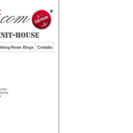
itting-Room Blogs
Contatto
velry
 donne
e