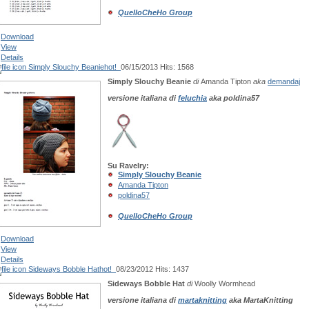
QuelloCheHo Group
Download
View
Details
Simply Slouchy Beanie
hot!
06/15/2013
Hits: 1568
Simply Slouchy Beanie
di
Amanda Tipton
aka
demandaj
versione italiana di
feluchia
aka poldina57
Su Ravelry:
Simply Slouchy Beanie
Amanda Tipton
poldina57
QuelloCheHo Group
Download
View
Details
Sideways Bobble Hat
hot!
08/23/2012
Hits: 1437
Sideways Bobble Hat
di
Woolly Wormhead
versione italiana di
martaknitting
aka Marta
K
nitting