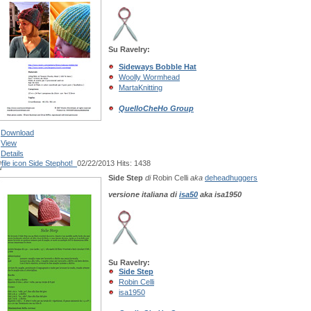
Su Ravelry:
Sideways Bobble Hat
Woolly Wormhead
MartaKnitting
QuelloCheHo Group
Download
View
Details
Side Step
hot!
02/22/2013
Hits: 1438
Side Step
di
Robin Celli
aka
deheadhuggers
versione italiana di
isa50
aka isa1950
Su Ravelry:
Side Step
Robin Celli
isa1950