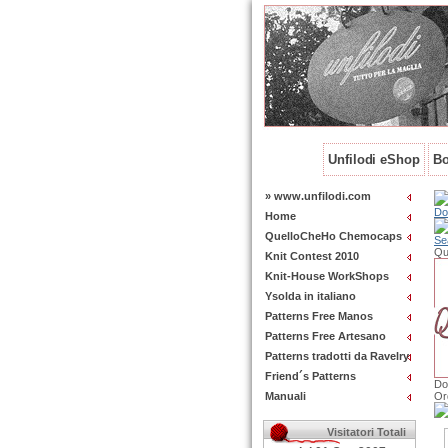
Unfilodi eShop
Bo
» www.unfilodi.com
Do
Home
QuelloCheHo Chemocaps
Se
Qu
Knit Contest 2010
Knit-House WorkShops
Ysolda in italiano
Patterns Free Manos
Patterns Free Artesano
Patterns tradotti da Ravelry
Friend´s Patterns
Do
Manuali
Or
Visitatori Totali