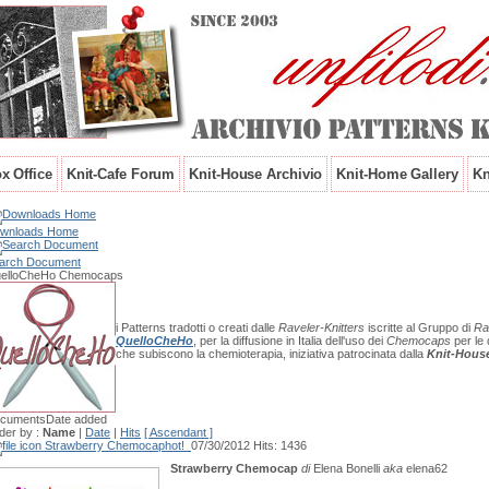
x Office
Knit-Cafe Forum
Knit-House Archivio
Knit-Home Gallery
Kn
wnloads Home
arch Document
elloCheHo Chemocaps
i Patterns tradotti o creati dalle
Raveler-Knitters
iscritte al Gruppo di
Ra
QuelloCheHo
, per la diffusione in Italia dell'uso dei
Chemocaps
per le
che subiscono la chemioterapia, iniziativa patrocinata dalla
Knit-Hous
cuments
Date added
der by :
Name
|
Date
|
Hits
[ Ascendant ]
Strawberry Chemocap
hot!
07/30/2012
Hits: 1436
Strawberry Chemocap
di
Elena Bonelli
aka
elena62