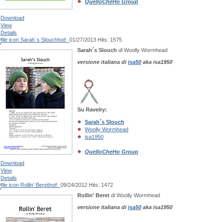
QuelloCheHo Group
Download
View
Details
Sarah´s Slouch
hot!
01/27/2013
Hits: 1575
Sarah´s Slouch
di
Woolly Wormhead
versione italiana di
isa50
aka isa1950
Su Ravelry:
Sarah´s Slouch
Woolly Wormhead
isa1950
QuelloCheHo Group
Download
View
Details
Rollin' Beret
hot!
09/24/2012
Hits: 1472
Rollin' Beret
di
Woolly Wormhead
versione italiana di
isa50
aka isa1950