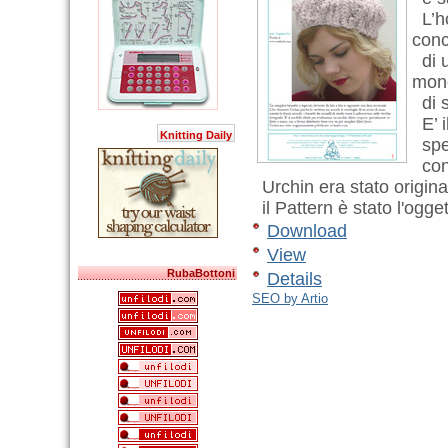
L’ho
conc
di u
mone
di s
E’ i
Knitting Daily
spec
con 
Urchin era stato origina
il Pattern è stato l'ogg
Download
View
RubaBottoni
Details
SEO by Artio