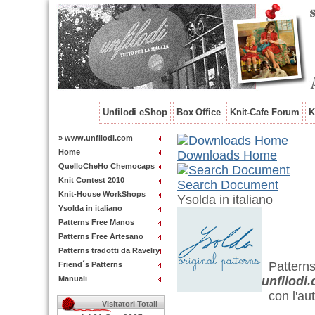
Unfilodi eShop
Box Office
Knit-Cafe Forum
K
» www.unfilodi.com
Home
Downloads Home
QuelloCheHo Chemocaps
Knit Contest 2010
Search Document
Knit-House WorkShops
Ysolda in italiano
Ysolda in italiano
Patterns Free Manos
Patterns Free Artesano
Patterns tradotti da Ravelry
Pattern
Friend´s Patterns
Manuali
unfilodi
con l'aut
Visitatori Totali