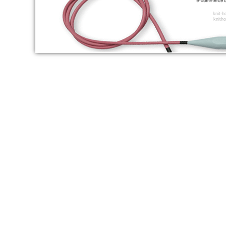
knit-
knitho