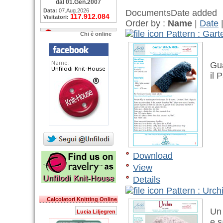
dal 01.Gen.2007
Data:
07.Aug.2026
Documents
Date added
117.912.084
Visitatori:
Order by :
Name
|
Date
Pattern : Garte
Chi è online
Guan
il P
Download
View
Details
Pattern : Urch
Calcolatori Knitting Online
Un s
Lucia Liljegren
e sa