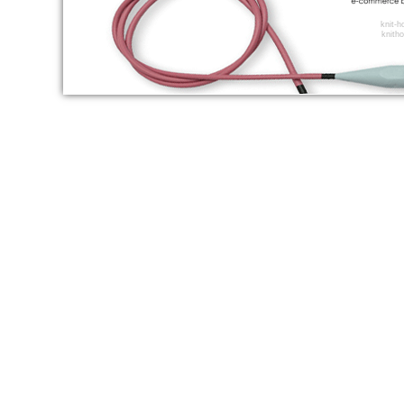
knit-
knitho