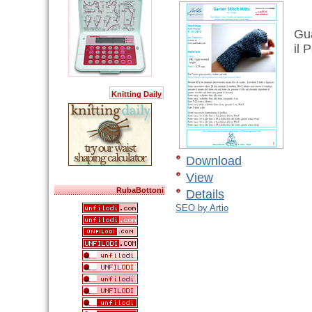
Guan
il P
Knitting Daily
Download
View
RubaBottoni
Details
SEO by Artio