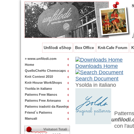
Unfilodi eShop
Box Office
Knit-Cafe Forum
K
» www.unfilodi.com
Home
Downloads Home
QuelloCheHo Chemocaps
Knit Contest 2010
Search Document
Knit-House WorkShops
Ysolda in italiano
Ysolda in italiano
Patterns Free Manos
Patterns Free Artesano
Patterns tradotti da Ravelry
Pattern
Friend´s Patterns
Manuali
unfilodi
con l'aut
Visitatori Totali