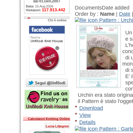
dal 01.Gen.2007
Data:
10.Aug.2026
Documents
Date added
117.913.442
Visitatori:
Order by :
Name
|
Date
Pattern : Urch
Chi è online
Un s
e sa
L’ho
conc
di u
mone
di s
E’ i
spec
con 
Urchin era stato origina
il Pattern è stato l'ogg
Download
View
Calcolatori Knitting Online
Details
Lucia Liljegren
Pattern : Garte