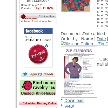
dal 01.Gen.2007
* 
* 
Data:
06.Aug.2026
117.911.024
* 
Visitatori:
* 
* 
Chi è online
* 
Abbiamo 1 visitatore online
* 
* 
Documents
Date added
Order by :
Name
|
Date
Pattern : Zip 
Cardi
dall'al
Download
Calcolatori Knitting Online
View