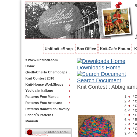
Unfilodi eShop
Box Office
Knit-Cafe Forum
K
» www.unfilodi.com
Home
Downloads Home
QuelloCheHo Chemocaps
Knit Contest 2010
Search Document
Knit-House WorkShops
Knit Contest : Abbigliam
Ysolda in italiano
Patterns Free Manos
* 
* 
Patterns Free Artesano
* 
Patterns tradotti da Ravelry
* 
Friend´s Patterns
* 
* 
Manuali
* 
* 
Visitatori Totali
* 