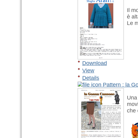
Il mod
è alt
Le ma
Download
View
Details
Pattern : la 
Una g
movim
che d