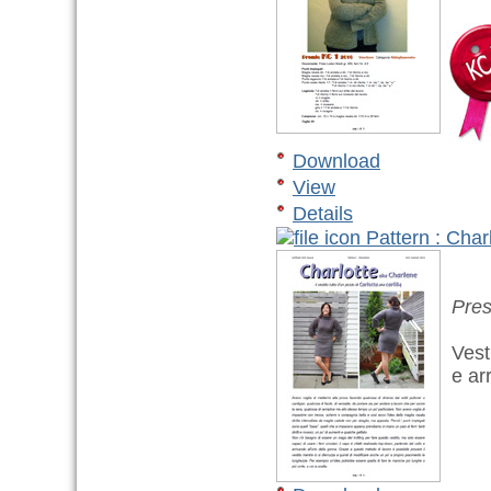
Download
View
Details
Pattern : Char
Pres
Vesti
e arr