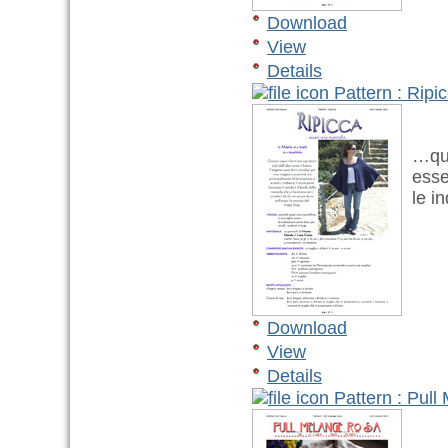
Download
View
Details
Pattern : Ripi
…quas
essen
le in
Download
View
Details
Pattern : Pul