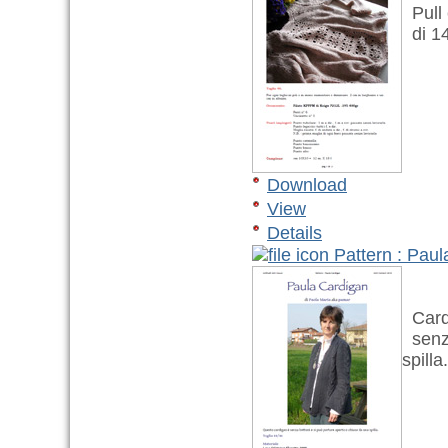
Pull 
di 14
Download
View
Details
Pattern : Pau
Cardi
senza
spilla.