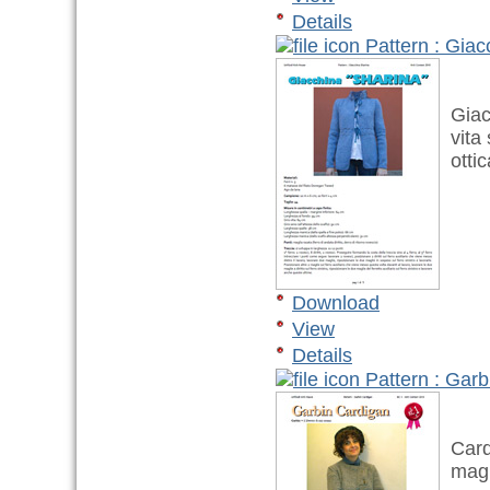
Details
Pattern : Gia
Giacc
vita 
ottic
Download
View
Details
Pattern : Gar
Cardi
magli