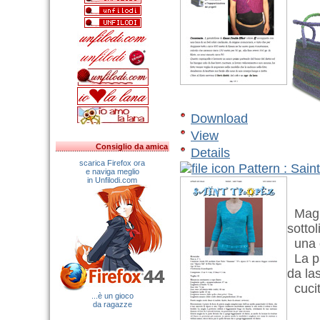
Download
View
Consiglio da amica
Details
scarica Firefox ora
Pattern : Sain
e naviga meglio
in Unfilodi.com
Magli
sottol
una c
La pa
da las
cucit
...è un gioco
da ragazze