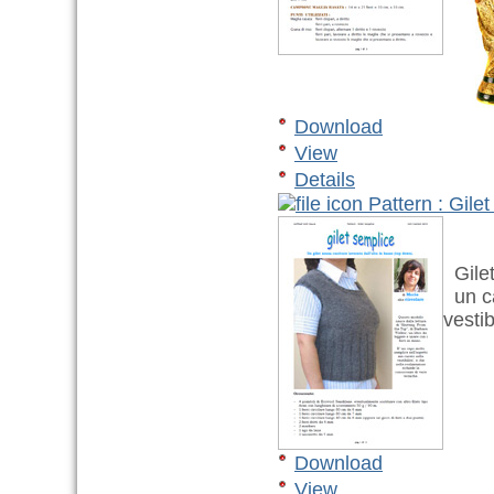
Download
View
Details
Pattern : Gile
Gilet
un ca
vestib
Download
View