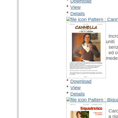
Download
View
Details
Pattern : Cann
Incro
uniti
senza
ed ovv
mede
Download
View
Details
Pattern : Biqu
Cardi
a rig