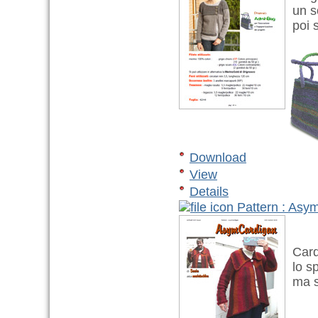
un so
poi s
Download
View
Details
Pattern : Asy
Cardi
lo sp
ma si