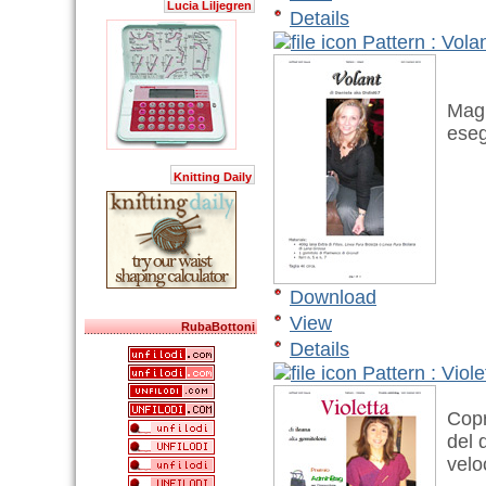
Lucia Liljegren
Details
Pattern : Vola
Magli
esegu
Knitting Daily
Download
View
RubaBottoni
Details
Pattern : Viole
Copri
del d
veloc