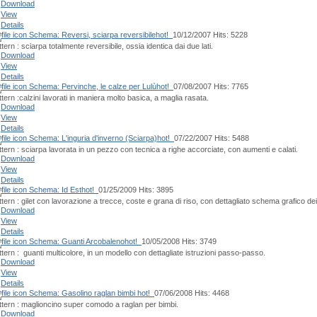
Download
View
Details
Schema: Reversi, sciarpa reversibile
hot!
10/12/2007
Hits: 5228
tern : sciarpa totalmente reversibile, ossia identica dai due lati.
Download
View
Details
Schema: Pervinche, le calze per Lulù
hot!
07/08/2007
Hits: 7765
tern :calzini lavorati in maniera molto basica, a maglia rasata.
Download
View
Details
Schema: L'inguria d'inverno (Sciarpa)
hot!
07/22/2007
Hits: 5488
ttern : sciarpa lavorata in un pezzo con tecnica a righe accorciate, con aumenti e calati.
Download
View
Details
Schema: Id Est
hot!
01/25/2009
Hits: 3895
tern : gilet con lavorazione a trecce, coste e grana di riso, con dettagliato schema grafico dei
Download
View
Details
Schema: Guanti Arcobaleno
hot!
10/05/2008
Hits: 3749
ttern : guanti multicolore, in un modello con dettagliate istruzioni passo-passo.
Download
View
Details
Schema: Gasolino raglan bimbi
hot!
07/06/2008
Hits: 4468
ttern : maglioncino super comodo a raglan per bimbi.
Download