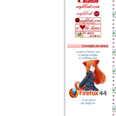
Pat
Pat
Consiglio da amica
scarica Firefox ora
Pa
e naviga meglio
in Unfilodi.com
Pat
Pa
...è un gioco
da ragazze
Pa