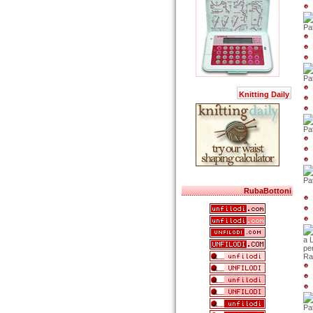
Pa
Pat
Knitting Daily
Pa
Pa
RubaBottoni
a 
per
Ra
Pa