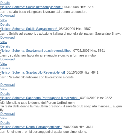
Details
Schema: Scialle ultrasemplice
hot!
05/31/2008
Hits: 7209
ttern : scialle base triangolare lavorato dal centro a scendere.
Download
View
Details
Schema: Scialle Sagrantino
hot!
05/03/2009
Hits: 4507
tern : Scialle ad esagoni, traduzione italiana di monelia del pattern Sagrantino Shawl.
Download
View
Details
Schema: Scaldamani quasi reversibili
hot!
07/26/2007
Hits: 5891
tttern : scaldamani lavorato a rettangolo e cucito a formare un tubo.
Download
View
Details
Schema: Scaldacollo Reversibile
hot!
03/15/2009
Hits: 4941
ttern : Scaldacollo tubolare con lavorazione a coste.
Download
View
Details
Schema: Sacchetto Portasapone 8 marzo
hot!
03/04/2010
Hits: 2822
Lulù, Monelia e tutte le donne del Forum Unfilodi.com :
 la festa della donna la mia ultima creation - il save&scrub soap alla mimosa... auguri!
ffy
Download
View
Details
Schema: Rombi Portaoggetti
hot!
07/06/2008
Hits: 3614
ttern Uncinetto : rombi portaoggetti di qualunque dimensione.