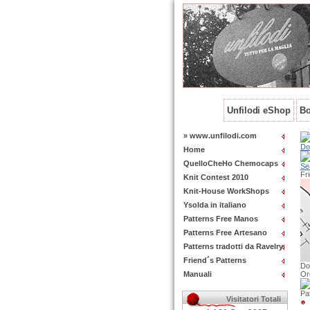
Unfilodi eShop
Bo
» www.unfilodi.com
Do
Home
QuelloCheHo Chemocaps
Se
Fr
Knit Contest 2010
Knit-House WorkShops
Ysolda in italiano
Patterns Free Manos
Patterns Free Artesano
Patterns tradotti da Ravelry
Friend´s Patterns
Do
Manuali
Or
Pat
Visitatori Totali