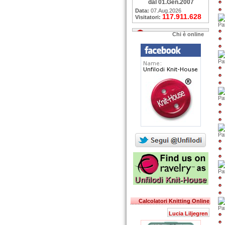
dal 01.Gen.2007
Data:
07.Aug.2026
117.911.628
Visitatori:
Pa
Chi è online
Pa
Pa
Pat
Pa
Calcolatori Knitting Online
Pat
Lucia Liljegren