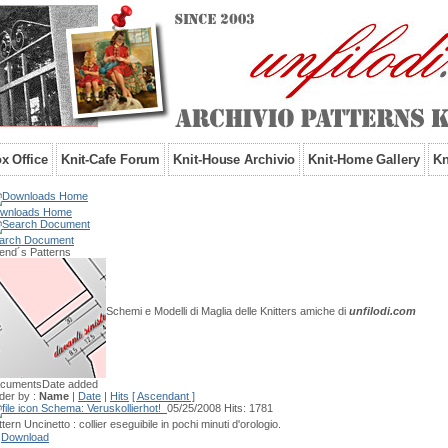
x Office
Knit-Cafe Forum
Knit-House Archivio
Knit-Home Gallery
Kn
wnloads Home
arch Document
iend´s Patterns
Schemi e Modelli di Maglia delle Knitters amiche di
unfilodi.com
cuments
Date added
der by :
Name
|
Date
|
Hits
[ Ascendant ]
Schema: Veruskollier
hot!
05/25/2008
Hits: 1781
tern Uncinetto : collier eseguibile in pochi minuti d'orologio.
Download