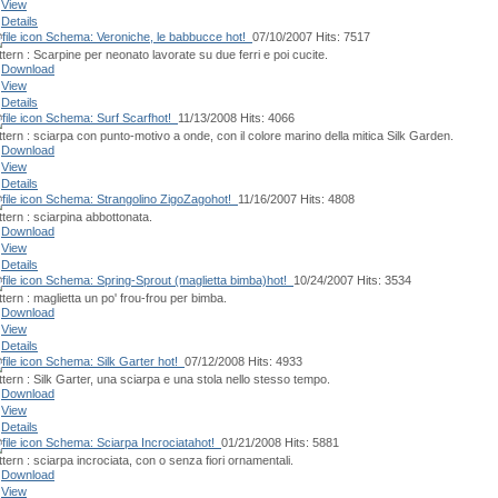
View
Details
Schema: Veroniche, le babbucce
hot!
07/10/2007
Hits: 7517
ttern : Scarpine per neonato lavorate su due ferri e poi cucite.
Download
View
Details
Schema: Surf Scarf
hot!
11/13/2008
Hits: 4066
ttern : sciarpa con punto-motivo a onde, con il colore marino della mitica Silk Garden.
Download
View
Details
Schema: Strangolino ZigoZago
hot!
11/16/2007
Hits: 4808
ttern : sciarpina abbottonata.
Download
View
Details
Schema: Spring-Sprout (maglietta bimba)
hot!
10/24/2007
Hits: 3534
tern : maglietta un po' frou-frou per bimba.
Download
View
Details
Schema: Silk Garter
hot!
07/12/2008
Hits: 4933
ttern : Silk Garter, una sciarpa e una stola nello stesso tempo.
Download
View
Details
Schema: Sciarpa Incrociata
hot!
01/21/2008
Hits: 5881
tern : sciarpa incrociata, con o senza fiori ornamentali.
Download
View